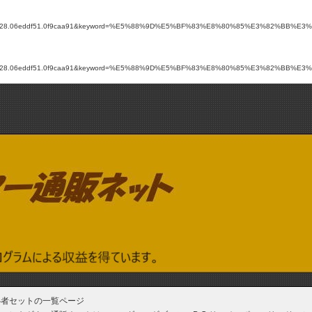
.4a1e9628.06eddf51.0f9caa91&keyword=%E5%88%9D%E5%BF%83%E8%80%85%E3%82%BB%E3%83%
.4a1e9628.06eddf51.0f9caa91&keyword=%E5%88%9D%E5%BF%83%E8%80%85%E3%82%BB%E3%83%
心者セットの一覧ページ