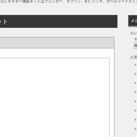
エレキギター通販ネットはフェンダー、ギブソン、B.C.リッチ、ポールリードス
ット
メ
エ
人