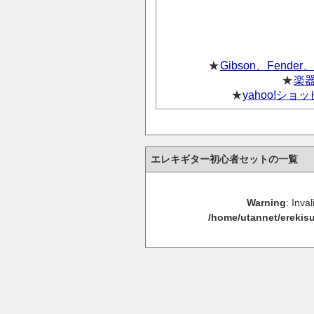
★
Gibson、Fend
★
楽
★
yahoo!シ
エレキギター初心者セットの一覧
Warning
: Inva
/home/utannet/erekisu