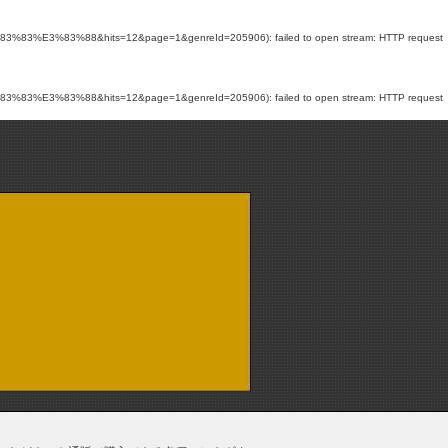
83%E3%83%88&hits=12&page=1&genreId=205906): failed to open stream: HTTP request
83%E3%83%88&hits=12&page=1&genreId=205906): failed to open stream: HTTP request