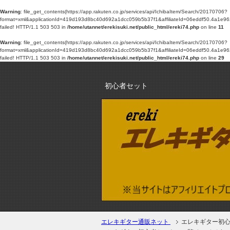
Warning
: file_get_contents(https://app.rakuten.co.jp/services/api/IchibaItem/Search/20170706?
format=xml&applicationId=419d193d8bc40d692a1dcc059b5b37f1&affiliateId=06eddf50
failed! HTTP/1.1 503 503 in
/home/utannet/erekisuki.net/public_html/ereki74.php
on line
11
Warning
: file_get_contents(https://app.rakuten.co.jp/services/api/IchibaItem/Search/20170706?
format=xml&applicationId=419d193d8bc40d692a1dcc059b5b37f1&affiliateId=06eddf50
failed! HTTP/1.1 503 503 in
/home/utannet/erekisuki.net/public_html/ereki74.php
on line
29
初心者セット
エレキギター通販ネット
エレキギター初