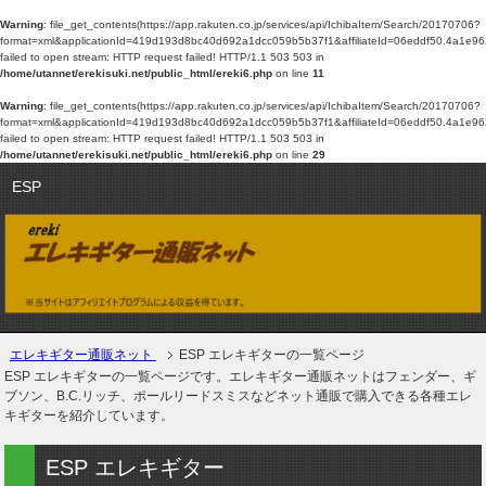
Warning
: file_get_contents(https://app.rakuten.co.jp/services/api/IchibaItem/Search/20170706?
format=xml&applicationId=419d193d8bc40d692a1dcc059b5b37f1&affiliateId=06eddf50.4a1e
failed to open stream: HTTP request failed! HTTP/1.1 503 503 in
/home/utannet/erekisuki.net/public_html/ereki6.php
on line
11
Warning
: file_get_contents(https://app.rakuten.co.jp/services/api/IchibaItem/Search/20170706?
format=xml&applicationId=419d193d8bc40d692a1dcc059b5b37f1&affiliateId=06eddf50.4a1e
failed to open stream: HTTP request failed! HTTP/1.1 503 503 in
/home/utannet/erekisuki.net/public_html/ereki6.php
on line
29
ESP
エレキギター通販ネット
ESP エレキギターの一覧ページ
ESP エレキギターの一覧ページです。エレキギター通販ネットはフェンダー、ギ
ブソン、B.C.リッチ、ポールリードスミスなどネット通販で購入できる各種エレ
キギターを紹介しています。
ESP エレキギター