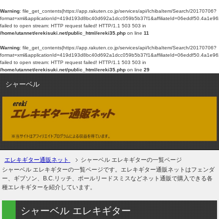
Warning
: file_get_contents(https://app.rakuten.co.jp/services/api/IchibaItem/Search/20170706?
format=xml&applicationId=419d193d8bc40d692a1dcc059b5b37f1&affiliateId=06eddf5
failed to open stream: HTTP request failed! HTTP/1.1 503 503 in
/home/utannet/erekisuki.net/public_html/ereki35.php
on line
11
Warning
: file_get_contents(https://app.rakuten.co.jp/services/api/IchibaItem/Search/20170706?
format=xml&applicationId=419d193d8bc40d692a1dcc059b5b37f1&affiliateId=06eddf5
failed to open stream: HTTP request failed! HTTP/1.1 503 503 in
/home/utannet/erekisuki.net/public_html/ereki35.php
on line
29
シャーベル
エレキギター通販ネット
シャーベル エレキギターの一覧ページ
シャーベル エレキギターの一覧ページです。エレキギター通販ネットはフェンダ
ー、ギブソン、B.C.リッチ、ポールリードスミスなどネット通販で購入できる各
種エレキギターを紹介しています。
シャーベル エレキギター